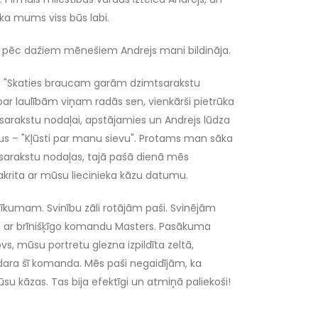
 ka mums viss būs labi.
 pēc dažiem mēnešiem Andrejs mani bildināja.
: "Skaties braucam garām dzimtsarakstu
par laulībām viņam radās sen, vienkārši pietrūka
rakstu nodaļai, apstājamies un Andrejs lūdza
rdus – "Kļūsti par manu sievu". Protams man sāka
mtsarakstu nodaļas, tajā pašā dienā mēs
rita ar mūsu liecinieka kāzu datumu.
umam. Svinību zāli rotājām paši. Svinējām
s, ar brīnišķīgo komandu Masters. Pasākuma
vs, mūsu portretu glezna izpildīta zeltā,
o dara šī komanda. Mēs paši negaidījām, ka
u kāzas. Tas bija efektīgi un atmiņā paliekoši!