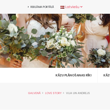
Latviešu
REKLĀMA PORTĀLĀ
KĀZU PLĀNOŠANAS RĪKI
KĀZ
GALVENĀ
LOVE STORY
VIJA UN ANDREJS