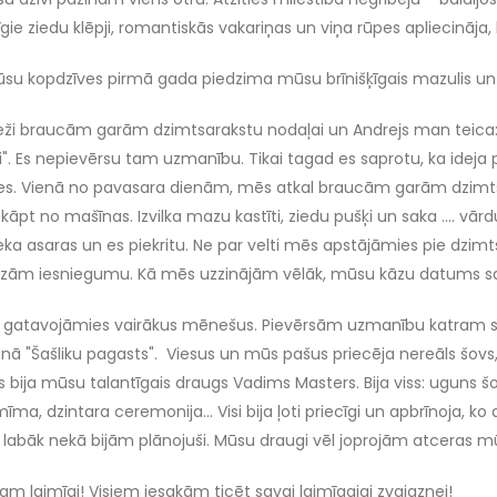
gie ziedu klēpji, romantiskās vakariņas un viņa rūpes apliecināja,
su kopdzīves pirmā gada piedzima mūsu brīnišķīgais mazulis un
eži braucām garām dzimtsarakstu nodaļai un Andrejs man teica
". Es nepievērsu tam uzmanību. Tikai tagad es saprotu, ka ideja 
s. Vienā no pavasara dienām, mēs atkal braucām garām dzimtsa
kāpt no mašīnas. Izvilka mazu kastīti, ziedu pušķi un saka …. vā
ieka asaras un es piekritu. Ne par velti mēs apstājāmies pie dzi
dzām iesniegumu. Kā mēs uzzinājām vēlāk, mūsu kāzu datums sak
gatavojāmies vairākus mēnešus. Pievērsām uzmanību katram sīk
ānā "Šašliku pagasts". Viesus un mūs pašus priecēja nereāls šov
s bija mūsu talantīgais draugs Vadims Masters. Bija viss: uguns šo
ma, dzintara ceremonija… Visi bija ļoti priecīgi un apbrīnoja, k
labāk nekā bijām plānojuši. Mūsu draugi vēl joprojām atceras mūs
m laimīgi! Visiem iesakām ticēt savai laimīgajai zvaigznei!