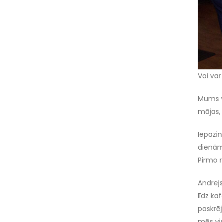
Vai var
Mums v
mājas,
Iepazi
dienām
Pirmo 
Andrej
līdz ka
paskrēj
mēs vis