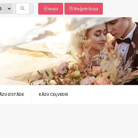
Ieeja
Reģistrācija
ĀZU IZSTĀDE
KĀZU CEĻVEDIS