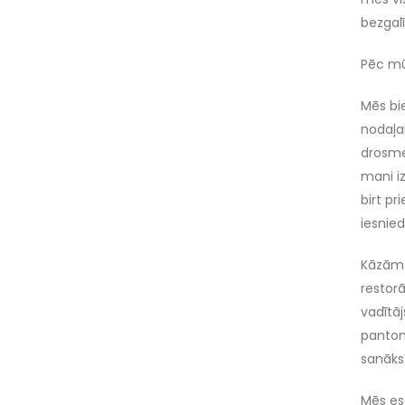
bezgalī
Pēc mū
Mēs bi
nodaļai
drosme
mani iz
birt pr
iesnie
Kāzām 
restor
vadītāj
pantomī
sanāks 
Mēs esa