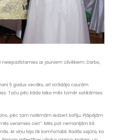
ē neiepazīstamies ar jauniem cilvēkiem. Darbs,
 mani 5 gadus vecāks, arī strādāja caurām
ies. Taču pēc kāda laika mēs tomēr satikāmies.
 kino, pēc tam nolēmām iedzert kafiju. Pļāpājām
īši, mēs veramies ciet’’. Mēs pat nemanījām kā
nās. Ar viņu bija tik komfortabli. Radās sajūta, ka
. Pirmais mīlestības vārdus izteica Andrejs, un