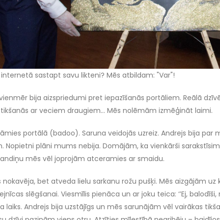
 internetā sastapt savu likteni? Mēs atbildam: "Var"!
ienmēr bija aizspriedumi pret iepazīšanās portāliem. Reālā dzīv
 tikšanās ar veciem draugiem… Mēs nolēmām izmēģināt laimi.
nāmies portālā (badoo). Saruna veidojās uzreiz. Andrejs bija par
. Nopietni plāni mums nebija. Domājām, ka vienkārši sarakstīsim
randiņu mēs vēl joprojām atceramies ar smaidu.
s nokavēja, bet atveda lielu sarkanu rožu pušķi. Mēs aizgājām uz
fejnīcas slēgšanai. Viesmīlis pienāca un ar joku teica: ‘’Ej, balod
a laiks. Andrejs bija uzstājīgs un mēs sarunājām vēl vairākas tikša
u dzīvi pazinām viens otru. Atzīties mīlestībā negribēju – baidījos