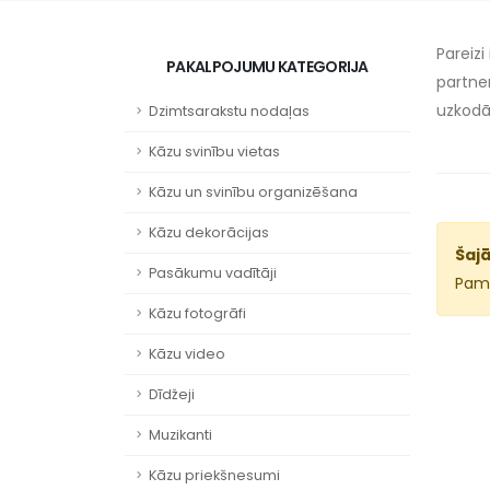
Pareizi
PAKALPOJUMU KATEGORIJA
partne
uzkod
Dzimtsarakstu nodaļas
Kāzu svinību vietas
Kāzu un svinību organizēšana
Kāzu dekorācijas
Šajā
Pasākumu vadītāji
Pamē
Kāzu fotogrāfi
Kāzu video
Dīdžeji
Muzikanti
Kāzu priekšnesumi