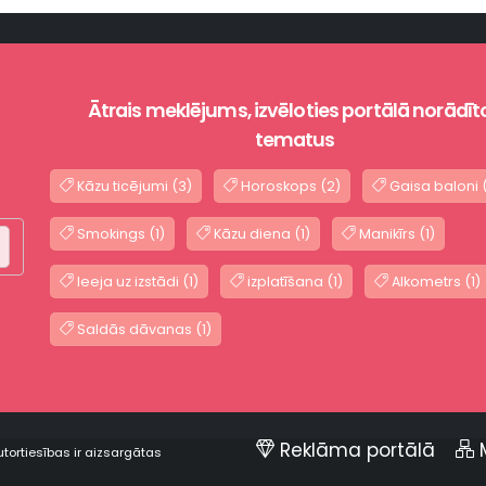
Ātrais meklējums, izvēloties portālā norādīt
tematus
Kāzu ticējumi (3)
Horoskops (2)
Gaisa baloni (
Smokings (1)
Kāzu diena (1)
Manikīrs (1)
Ieeja uz izstādi (1)
izplatīšana (1)
Alkometrs (1)
Saldās dāvanas (1)
Reklāma portālā
utortiesības ir aizsargātas