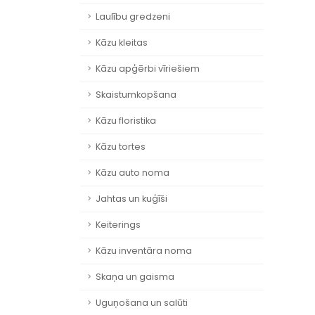
Laulību gredzeni
Kāzu kleitas
Kāzu apģērbi vīriešiem
Skaistumkopšana
Kāzu floristika
Kāzu tortes
Kāzu auto noma
Jahtas un kuģīši
Keiterings
Kāzu inventāra noma
Skaņa un gaisma
Uguņošana un salūti