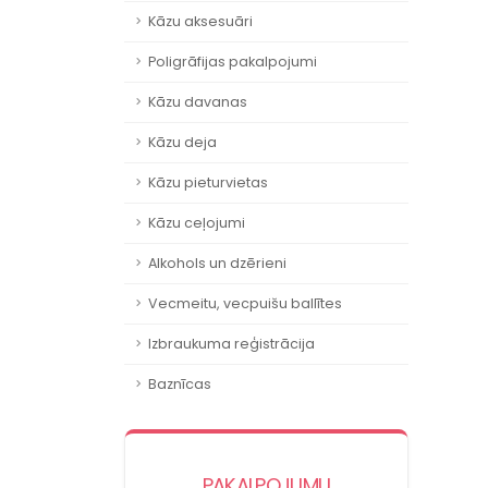
Kāzu aksesuāri
Poligrāfijas pakalpojumi
Kāzu davanas
Kāzu deja
Kāzu pieturvietas
Kāzu ceļojumi
Alkohols un dzērieni
Vecmeitu, vecpuišu ballītes
Izbraukuma reģistrācija
Baznīcas
PAKALPOJUMU