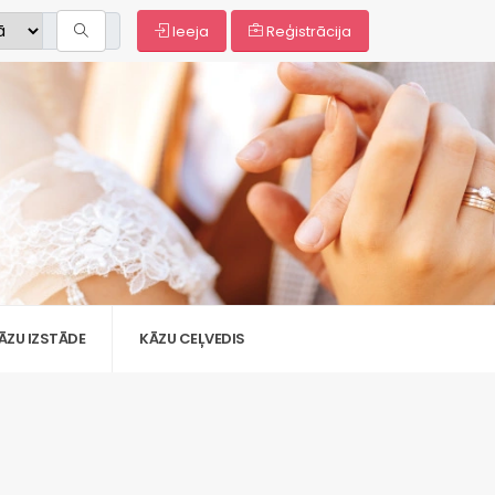
Ieeja
Reģistrācija
ĀZU IZSTĀDE
KĀZU CEĻVEDIS