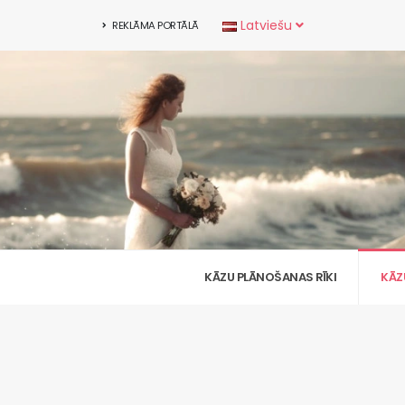
Latviešu
REKLĀMA PORTĀLĀ
KĀZU PLĀNOŠANAS RĪKI
KĀZ