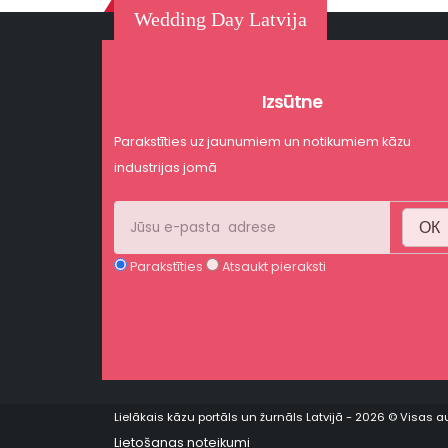
Wedding Day Latvija
Izsūtne
Parakstīties uz jaunumiem un notikumiem kāzu
industrijas jomā
ОК
Parakstīties
Atsaukt pieraksti
Lielākais kāzu portāls un žurnāls Latvijā - 2026 © Visas a
Lietošanas noteikumi