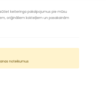
 Pasūtiet keiteringa pakalpojumus pie mūsu
iem, oriģināliem kokteiļiem un pasakainām
lēšanas noteikumus