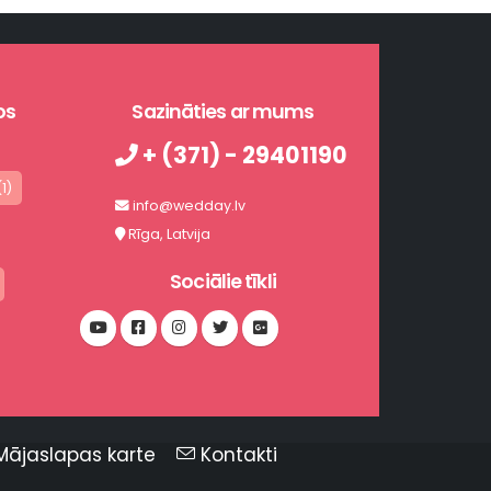
os
Sazināties ar mums
+ (371) - 29401190
1)
info@wedday.lv
Rīga, Latvija
Sociālie tīkli
Mājaslapas karte
Kontakti