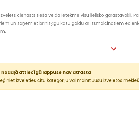
 izvēlēts cienasts tiešā veidā ietekmē visu lielisko garastāvokli.
riem un saņemiet brīnišķīgu kāzu galdu ar izsmalcinātiem ēdien
ām.
 nodaļā attiecīgā lappuse nav atrasta
ģiniet izvēlēties citu kategoriju vai mainīt Jūsu izvēlētos mek