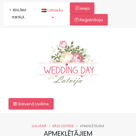
Ieeja
Latviešu
REKLĀMA
PORTĀLĀ
Reģistrācija
Galvenā izvēlne
GALVENĀ
KĀZU IZSTĀDE
APMEKLĒTĀJIEM
APMEKLĒTĀJIEM