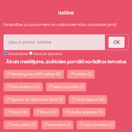
Izsūtne
Parakstīties uz jaunumiem un notikumiem kāzu industrijas jomā
ОК
Parakstīties
Atsaukt pieraksti
Ātrais meklējums, izvēloties portālā norādītos tematus
Wedding Day EXPO Latvija (6)
Izstāde (1)
Kāzu ticējumi (3)
Ieeja uz izstādi (1)
Līgavas un Līgavaiņa Skola (1)
Gada līgava (18)
Kāzas (5)
Plīvurs (1)
Laulību gredzeni (1)
Ziedu balle (2)
Restorāns (1)
Jūsu Svinības (1)