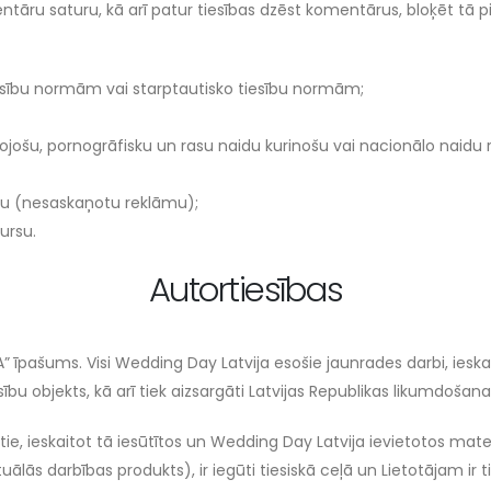
ntāru saturu, kā arī patur tiesības dzēst komentārus, bloķēt tā p
tiesību normām vai starptautisko tiesību normām;
ošu, pornogrāfisku un rasu naidu kurinošu vai nacionālo naidu ra
lu (nesaskaņotu reklāmu);
ursu.
Autortiesības
” īpašums. Visi Wedding Day Latvija esošie jaunrades darbi, ieska
u objekts, kā arī tiek aizsargāti Latvijas Republikas likumdošanas
tie, ieskaitot tā iesūtītos un Wedding Day Latvija ievietotos mate
tuālās darbības produkts), ir iegūti tiesiskā ceļā un Lietotājam i