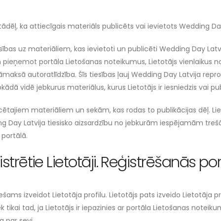
tādēļ, ka attiecīgais materiāls publicēts vai ievietots Wedding Day
esības uz materiāliem, kas ievietoti un publicēti Wedding Day Latvi
n pieņemot portāla Lietošanas noteikumus, Lietotājs vienlaikus n
maksā autoratlīdzība. Šīs tiesības ļauj Wedding Day Latvija reprod
ebkādā vidē jebkurus materiālus, kurus Lietotājs ir iesniedzis vai p
cētajiem materiāliem un sekām, kas rodas to publikācijas dēļ. Li
ng Day Latvija tiesisko aizsardzību no jebkurām iespējamām tre
 portālā.
strētie Lietotāji. Reģistrēšanās po
ešams izveidot Lietotāja profilu. Lietotājs pats izveido Lietotāja pr
k tikai tad, ja Lietotājs ir iepazinies ar portāla Lietošanas noteik
 par sevi.