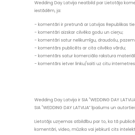
Wedding Day Latvija neatbild par Lietotāja kome
iestādēm, ja:
- komentāri ir pretrunā ar Latvijas Republikas 
- komentāri aizskar cilvēka godu un cieņu;
- komentāri satur nelikumīgu, draudošu, pazemoj
- komentārs publicēts ar cita cilvēka vārdu;
- komentārs satur komerciāla rakstura materiā
- komentārs ietver linku/saiti uz citu internetres
Wedding Day Latvija ir SIA "WEDDING DAY LATVIJA
SIA "WEDDING DAY LATVIJA” īpašums un autortiesīb
Lietotājs uzņemas atbildību par to, ka tā publicē
komentāri, video, mūzika vai jebkurš cits intelek