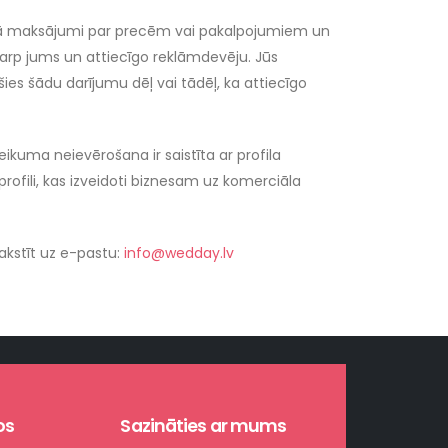
kaitā maksājumi par precēm vai pakalpojumiem un
 starp jums un attiecīgo reklāmdevēju. Jūs
es šādu darījumu dēļ vai tādēļ, ka attiecīgo
eikuma neievērošana ir saistīta ar profila
rofili, kas izveidoti biznesam uz komerciāla
rakstīt uz e-pastu:
info@wedday.lv
os
Sazināties ar mums