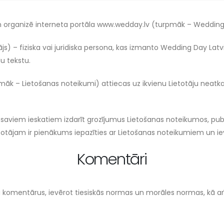
 organizē interneta portāla www.wedday.lv (turpmāk – Wedding Da
ājs) – fiziska vai juridiska persona, kas izmanto Wedding Day L
du tekstu.
 – Lietošanas noteikumi) attiecas uz ikvienu Lietotāju neatkarīgi 
c saviem ieskatiem izdarīt grozījumus Lietošanas noteikumos, publ
Lietotājam ir pienākums iepazīties ar Lietošanas noteikumiem un ie
Komentāri
a komentārus, ievērot tiesiskās normas un morāles normas, kā arī