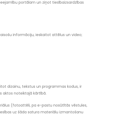
ieejamību portālam un ziņot tiesībaizsardzības
isošu informāciju, ieskaitot attēlus un video;
itot dizainu, tekstus un programmas kodus, ir
 aktos noteiktajā kārtībā.
riālus (fotoattēli, pa e-pastu nosūtītās vēstules,
r tiesības uz šāda satura materiālu izmantošanu