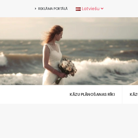
Latviešu
REKLĀMA PORTĀLĀ
KĀZU PLĀNOŠANAS RĪKI
KĀZ