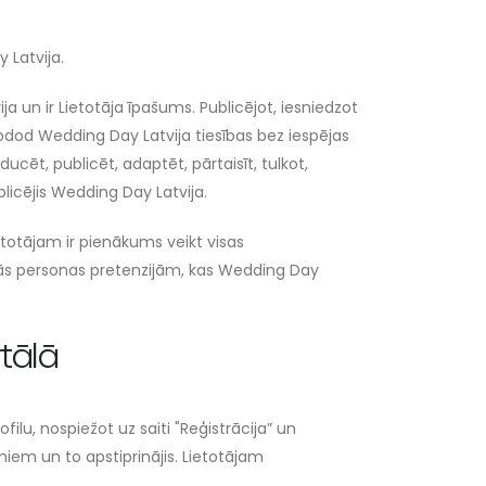
 Latvija.
ja un ir Lietotāja īpašums. Publicējot, iesniedzot
odod Wedding Day Latvija tiesības bez iespējas
ucēt, publicēt, adaptēt, pārtaisīt, tulkot,
ublicējis Wedding Day Latvija.
etotājam ir pienākums veikt visas
šās personas pretenzijām, kas Wedding Day
rtālā
ofilu, nospiežot uz saiti "Reģistrācija” un
umiem un to apstiprinājis. Lietotājam