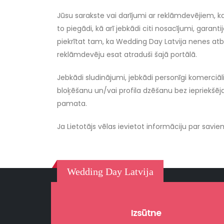
Jūsu sarakste vai darījumi ar reklāmdevējiem, k
to piegādi, kā arī jebkādi citi nosacījumi, garant
piekrītat tam, ka Wedding Day Latvija nenes atb
reklāmdevēju esat atraduši šajā portālā.
Jebkādi sludinājumi, jebkādi personīgi komerciāli
bloķēšanu un/vai profila dzēšanu bez iepriekšēja
pamata.
Ja Lietotājs vēlas ievietot informāciju par savi
Wedding Day Latvija
Izsūtne