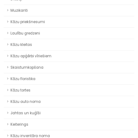
Muzikanti
Kāzu priekšnesumi
Laulību gredzeni
Kāzu kleitas
Kāzu apģērbi vīriešiem
Skaistumkopšana
Kāzu floristika
Kāzu tortes
Kāzu auto noma
Jahtas un kuģīši
Keiterings
Kāzu inventāra noma