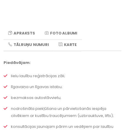
APRAKSTS
FOTO ALBUMI
TĀLRUŅU NUMURI
KARTE
Piedāvājam:
lielu laulību reģistrācijas zāli;
līgavaiņa un līgavas istabu;
bezmaksas autostāvvietu;
nodrošināta piekļūšana un pārvietošanās iespēja
cilvēkiem ar kustību traucējumiem (uzbrauktuve, lifts);
konsultācijas jaunajam pārim un vedējiem par laulību