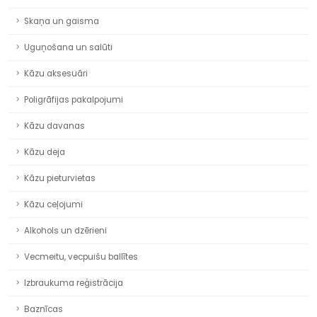
Skaņa un gaisma
Uguņošana un salūti
Kāzu aksesuāri
Poligrāfijas pakalpojumi
Kāzu davanas
Kāzu deja
Kāzu pieturvietas
Kāzu ceļojumi
Alkohols un dzērieni
Vecmeitu, vecpuišu ballītes
Izbraukuma reģistrācija
Baznīcas