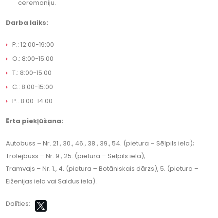
ceremoniju.
Darba laiks:
P.: 12:00-19:00
O.: 8:00-15:00
T.: 8:00-15:00
C.: 8:00-15:00
P.: 8:00-14:00
Ērta piekļūšana:
Autobuss – Nr. 21., 30., 46., 38., 39., 54. (pietura – Sēlpils iela);
Trolejbuss – Nr. 9., 25. (pietura – Sēlpils iela);
Tramvajs – Nr. 1., 4. (pietura – Botāniskais dārzs), 5. (pietura –
Eiženijas iela vai Saldus iela).
Dalīties: