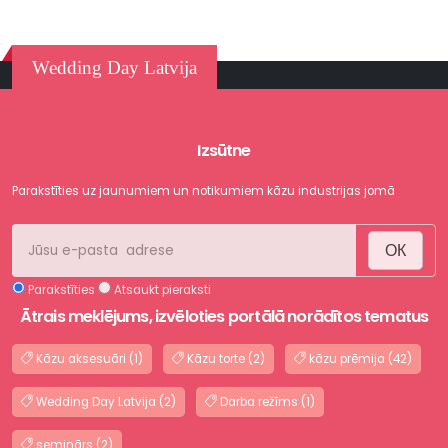
Wedding Day Latvija
Izsūtne
Parakstīties uz jaunumiem un notikumiem kāzu industrijas jomā
ОК
Parakstīties
Atsaukt pieraksti
Ātrais meklējums, izvēloties portālā norādītos tematus
Kāzu aksesuāri (1)
Kāzu torte (2)
kāzu prēmija (42)
Wedding Day Latvija (2)
Darba režīms (1)
seminārs (2)