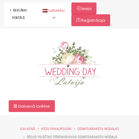
Ieeja
Latviešu
REKLĀMA
PORTĀLĀ
Reģistrācija
Galvenā izvēlne
GALVENĀ
KĀZU PAKALPOJUMI
DZIMTSARAKSTU NODAĻAS
RĪGAS PILSĒTAS PĀRDAUGAVAS DZIMTSARAKSTU NODAĻA