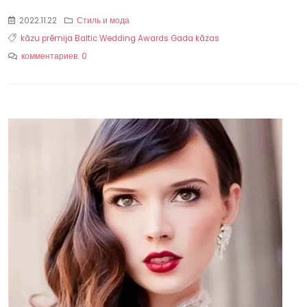
2022.11.22
Стиль и мода
kāzu prēmija
Baltic Wedding Awards
Gada kāzas
комментариев: 0