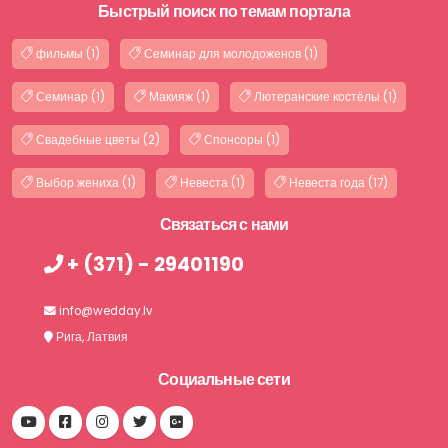
Быстрый поиск по темам портала
фильмы (1)
Семинар для молодоженов (1)
Семинар (1)
Макияж (1)
Лютеранские костёлы (1)
Свадебные цветы (2)
Спонсоры (1)
Выбор жениха (1)
Невеста (1)
Невеста года (17)
Связаться с нами
+ (371) - 29401190
info@wedday.lv
Рига, Латвия
Социальные сети