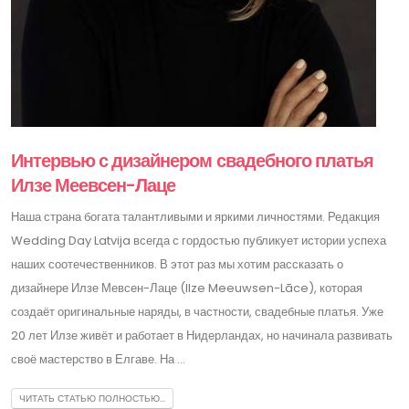
Интервью с дизайнером свадебного платья
Илзе Меевсен-Лаце
Наша страна богата талантливыми и яркими личностями. Редакция
Wedding Day Latvija всегда с гордостью публикует истории успеха
наших соотечественников. В этот раз мы хотим рассказать о
дизайнере Илзе Мевсен-Лаце (Ilze Meeuwsen-Lāce), которая
создаёт оригинальные наряды, в частности, свадебные платья. Уже
20 лет Илзе живёт и работает в Нидерландах, но начинала развивать
своё мастерство в Елгаве. На ...
ЧИТАТЬ СТАТЬЮ ПОЛНОСТЬЮ...