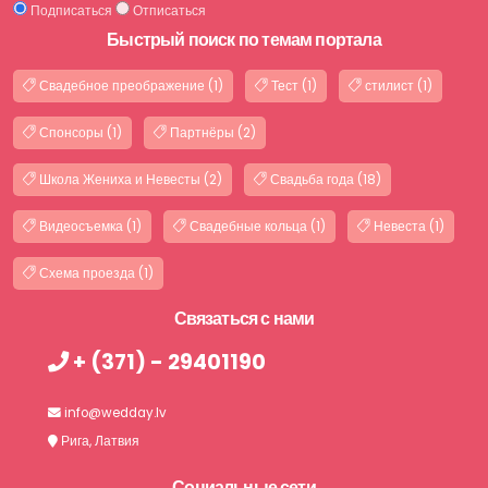
Подписаться
Отписаться
Быстрый поиск по темам портала
Свадебное преображение (1)
Тест (1)
стилист (1)
Спонсоры (1)
Партнёры (2)
Школа Жениха и Невесты (2)
Свадьба года (18)
Видеосъемка (1)
Свадебные кольца (1)
Невеста (1)
Схема проезда (1)
Связаться с нами
+ (371) - 29401190
info@wedday.lv
Рига, Латвия
Социальные сети